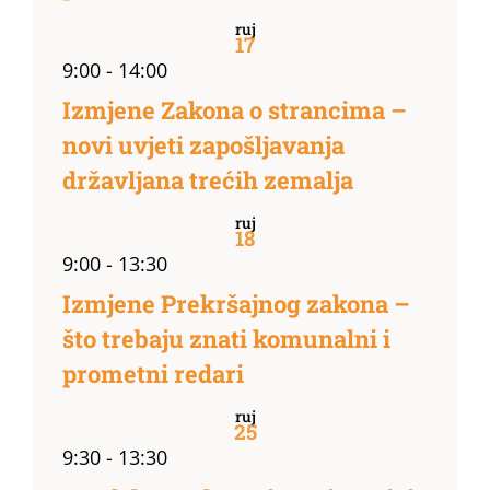
ruj
17
9:00
-
14:00
Izmjene Zakona o strancima –
novi uvjeti zapošljavanja
državljana trećih zemalja
ruj
18
9:00
-
13:30
Izmjene Prekršajnog zakona –
što trebaju znati komunalni i
prometni redari
ruj
25
9:30
-
13:30