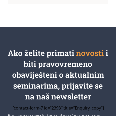
Ako želite primati
novosti
i
biti pravovremeno
obaviješteni o aktualnim
seminarima, prijavite se
na naš newsletter
[contact-form-7 id=”2393″ title=”Enquiry_copy”]
Prijavom na newsletter suglasna/an sam da me