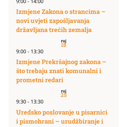
9:00
-
14:00
Izmjene Zakona o strancima –
novi uvjeti zapošljavanja
državljana trećih zemalja
ruj
18
9:00
-
13:30
Izmjene Prekršajnog zakona –
što trebaju znati komunalni i
prometni redari
ruj
25
9:30
-
13:30
Uredsko poslovanje u pisarnici
i pismohrani – urudžbiranje i