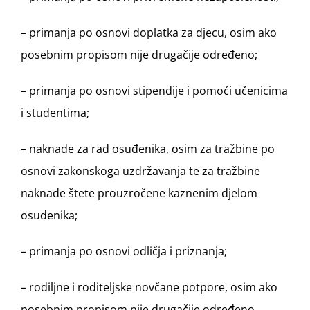
– primanja po osnovi doplatka za djecu, osim ako
posebnim propisom nije drugačije određeno;
– primanja po osnovi stipendije i pomoći učenicima
i studentima;
– naknade za rad osuđenika, osim za tražbine po
osnovi zakonskoga uzdržavanja te za tražbine
naknade štete prouzročene kaznenim djelom
osuđenika;
– primanja po osnovi odličja i priznanja;
– rodiljne i roditeljske novčane potpore, osim ako
posebnim propisom nije drugačije određeno