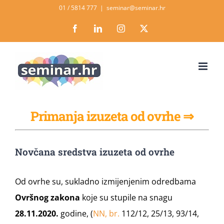
Skip
01 / 5814 777
|
seminar@seminar.hr
to
Facebook
LinkedIn
Instagram
X
content
Primanja izuzeta od ovrhe ⇒
Novčana sredstva izuzeta od ovrhe
Od ovrhe su, sukladno izmijenjenim odredbama
Ovršnog zakona
koje su stupile na snagu
28.11.2020.
godine, (
NN, br.
112/12, 25/13, 93/14,