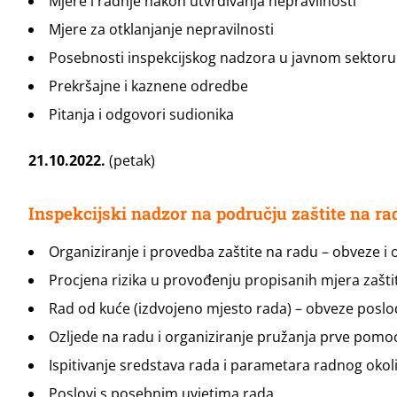
Mjere i radnje nakon utvrđivanja nepravilnosti
Mjere za otklanjanje nepravilnosti
Posebnosti inspekcijskog nadzora u javnom sektoru
Prekršajne i kaznene odredbe
Pitanja i odgovori sudionika
21.10.2022.
(petak)
Inspekcijski nadzor na području zaštite na ra
Organiziranje i provedba zaštite na radu – obveze 
Procjena rizika u provođenju propisanih mjera zašti
Rad od kuće (izdvojeno mjesto rada) – obveze posl
Ozljede na radu i organiziranje pružanja prve pomo
Ispitivanje sredstava rada i parametara radnog okol
Poslovi s posebnim uvjetima rada