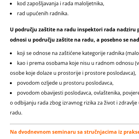
kod zapošljavanja i rada maloljetnika,
rad upućenih radnika.
U području zaštite na radu inspektori rada nadziru
odnosi u području zaštite na radu, a posebno se nad
koji se odnose na zaštićene kategorije radnika (malolj
kao i prema osobama koje nisu u radnom odnosu (volo
osobe koje dolaze u prostorije i prostore poslodavca),
povodom ozljede u prostoru poslodavca,
povodom obavijesti poslodavca, ovlaštenika, povjere
o odbijanju rada zbog izravnog rizika za život i zdravl
radu.
Na dvodnevnom seminaru sa stručnjacima iz prakse