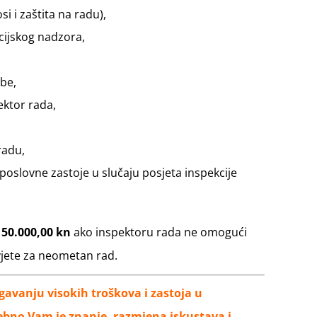
i i zaštita na radu),
cijskog nadzora,
be,
ektor rada,
radu,
 poslovne zastoje u slučaju posjeta inspekcije
150.000,00 kn
ako inspektoru rada ne omogući
vjete za neometan rad.
gavanju visokih troškova i zastoja u
rebno Vam je znanje, razmjena iskustava i