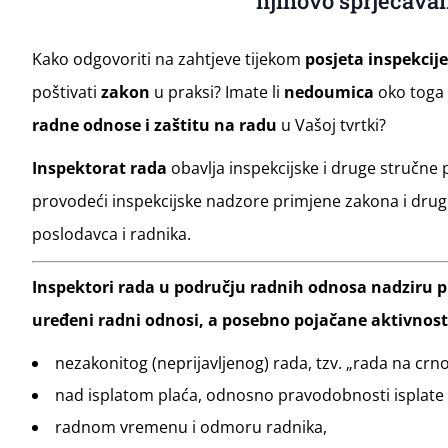
njihovo sprječavan
Kako odgovoriti na zahtjeve tijekom
posjeta inspekcij
poštivati
zakon
u praksi? Imate li
nedoumica
oko toga 
radne odnose i zaštitu na radu
u Vašoj tvrtki?
Inspektorat rada
obavlja inspekcijske i druge stručne
provodeći inspekcijske nadzore primjene zakona i dru
poslodavca i radnika.
Inspektori rada u području radnih odnosa nadziru p
uređeni radni odnosi, a posebno pojačane aktivnos
nezakonitog (neprijavljenog) rada, tzv. „rada na crno
nad isplatom plaća, odnosno pravodobnosti isplate 
radnom vremenu i odmoru radnika,