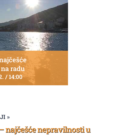
 najčešće
e na radu
. / 14:00
I »
 – najčešće nepravilnosti u