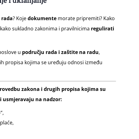
je i uklanjanje
e rada
? Koje
dokumente
morate pripremiti? Kako
kako sukladno zakonima i pravilnicima
regulirati
 poslove u
području rada i zaštite na radu
,
gih propisa kojima se uređuju odnosi između
rovedbu zakona i drugih propisa kojima su
ti usmjeravaju na nadzor:
“,
plaće,