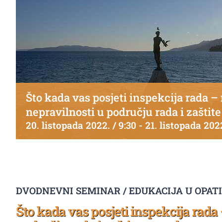
Što kada vas posjeti inspekcija rada –
nepravilnosti u području rada i zaštit
20. listopada 2022. / 9:30
-
21. listopada 2022
DVODNEVNI SEMINAR / EDUKACIJA U OPATIJ
Što kada vas posjeti inspekcija rada