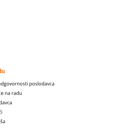
du
i odgovornosti poslodavca
te na radu
odavca
ći
iša