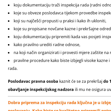
koju dokumentaciju traži inspekcija rada (radni odnos
koje su obveze poslodavca tijekom provedbe inspek
koji su najčešći propusti u praksi i kako ih ukloniti,
koje su propisane novčane kazne i prekršajne odred
koju dokumentaciju pripremiti kada vas posjeti insp
kako pravilno urediti radne odnose,
na koji način organizirati i provesti mjere zaštite na 
pravilne procedure kako biste izbjegli visoke kazne i
rada.
Poslodavac pravna osoba
kaznit će se za prekršaj
do 
obavljanje inspekcijskog nadzora
ili mu ne osigura u
Dobra priprema za inspekciju rada ključna je u izbje
poslovanju. Kako biste se kvalitetno pripremili pot